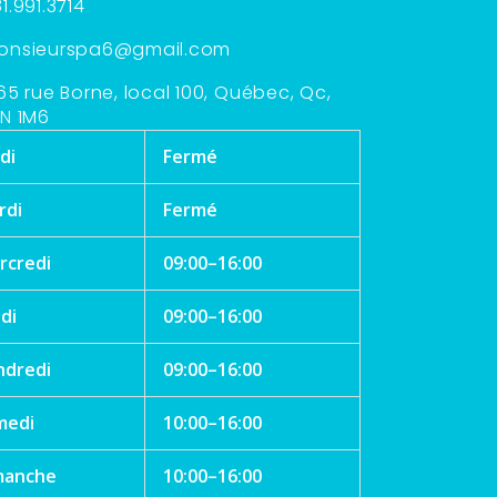
1.991.3714
onsieurspa6@gmail.com
65 rue Borne, local 100, Québec, Qc,
N 1M6
di
Fermé
rdi
Fermé
rcredi
09:00–16:00
di
09:00–16:00
ndredi
09:00–16:00
medi
10:00–16:00
manche
10:00–16:00