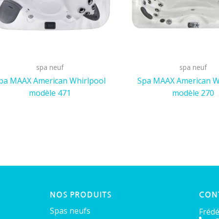
spa neuf
spa neuf
pa MAAX American Whirlpool
Spa MAAX American W
modèle 471
modèle 270
NOS PRODUITS
CON
Spas neufs
Frédé