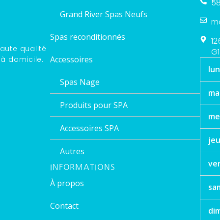
58
Grand River Spas Neufs
m
Spas reconditionnés
12
aute qualité
G1
Accessoires
 à domicile.
lun
Spas Nage
ma
Produits pour SPA
me
Accessoires SPA
jeu
Autres
ve
INFORMATIONS
À propos
sa
Contact
di