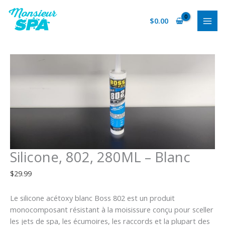
Aller
quantité
au
de
$
0.00
contenu
Silicone,
802,
280ML
-
Blanc
Silicone, 802, 280ML – Blanc
$
29.99
Le silicone acétoxy blanc Boss 802 est un produit
monocomposant résistant à la moisissure conçu pour sceller
les jets de spa, les écumoires, les raccords et la plupart des