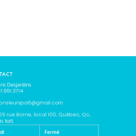
TACT
ric Desjardins
1.991.3714
onsieurspa6@gmail.com
65 rue Borne, local 100, Québec, Qc,
N 1M6
di
Fermé