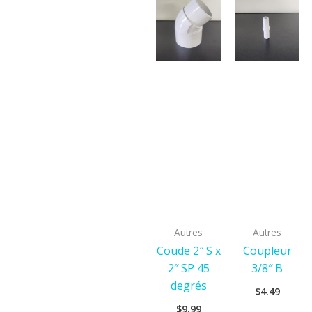
Autres
Autres
Coude 2″ S x
Coupleur
2″ SP 45
3/8″ B
degrés
$
4.49
$
9.99