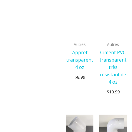
Autres
Autres
Apprêt
Ciment PVC
transparent
transparent
4 oz
très
résistant de
$
8.99
4 oz
$
10.99