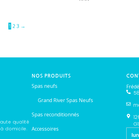
1
2
3
→
NOS PRODUITS
CON
Spas neufs
Frédé
58
Grand River Spas Neufs
m
Spas reconditionnés
12
aute qualité
G1
Accessoires
 à domicile.
lun