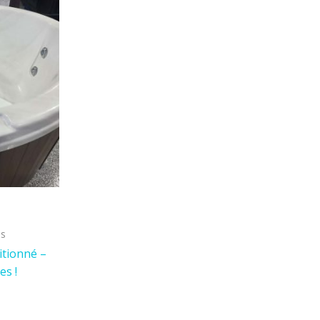
és
itionné –
es !