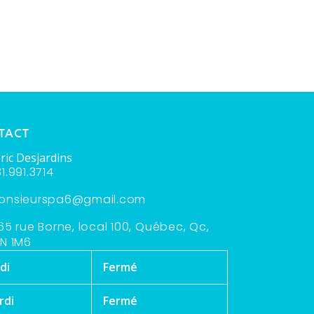
TACT
ric Desjardins
1.991.3714
onsieurspa6@gmail.com
65 rue Borne, local 100, Québec, Qc,
N 1M6
di
Fermé
rdi
Fermé