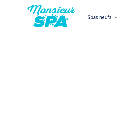
Aller
au
Spas neufs
contenu