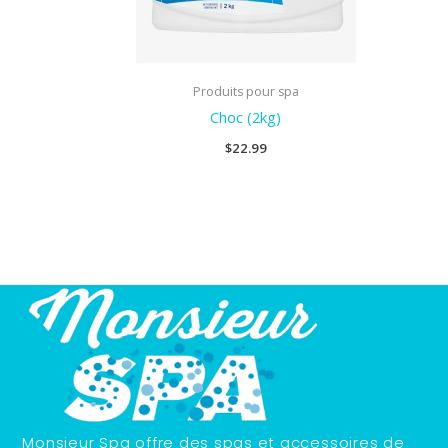
Produits pour spa
Choc (2kg)
$
22.99
Monsieur Spa offre des spas et accessoires de