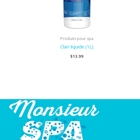
Produits pour spa
Clari liquide (1L)
$
13.99