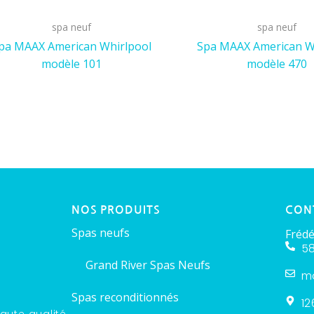
spa neuf
spa neuf
pa MAAX American Whirlpool
Spa MAAX American W
modèle 101
modèle 470
NOS PRODUITS
CON
Spas neufs
Frédé
58
Grand River Spas Neufs
m
Spas reconditionnés
12
aute qualité