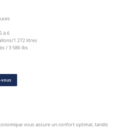
ouces
 à 6
llons/1 272 litres
lbs / 3 586 lbs
-vous
rgonomique vous assure un confort optimal, tandis