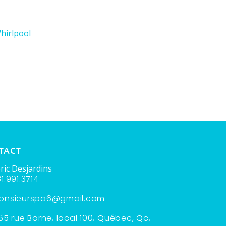
hirlpool
TACT
ric Desjardins
1.991.3714
onsieurspa6@gmail.com
65 rue Borne, local 100, Québec, Qc,