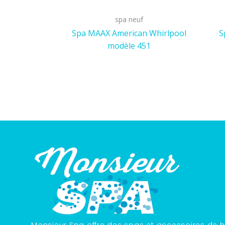
spa neuf
Spa MAAX American Whirlpool
S
modèle 451
Monsieur Spa offre des spas et accessoires de h