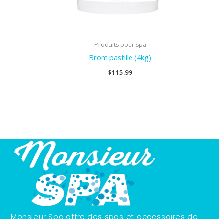
Produits pour spa
Brom pastille (4kg)
$
115.99
Monsieur Spa offre des spas et accessoires de